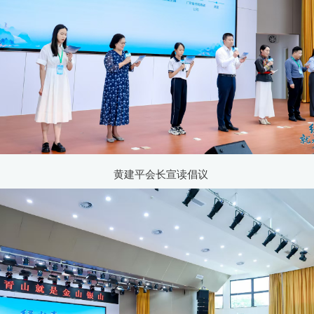
黄建平会长宣读倡议