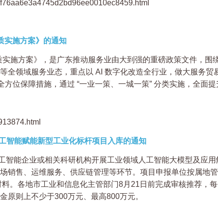
art_5f76aa6e3a4745d2bd96ee0010ec8459.html
质实施方案》的通知
扩能提质实施方案》，是广东推动服务业由大到强的重磅政策文件，
全领域服务业态，重点以 AI 数字化改造全行业，做大服务贸易
等全方位保障措施，通过 “一业一策、一城一策” 分类实施，全
4913874.html
动人工智能赋能新型工业化标杆项目入库的通知
工智能企业或相关科研机构开展工业领域人工智能大模型及应用
场销售、运维服务、供应链管理等环节。项目申报单位按属地管
c/cms/index）填写申报材料。各地市工业和信息化主管部门8月21日前
原则上不少于300万元、最高800万元。