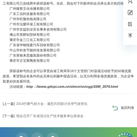
工有限公司已连续两年获得该称号。在此，我会对下列获评的会员单位表示热烈祝贺：
广州臻挚文化传播有限公司
广东工信科技服务有限公司
广州市旺隆热电有限公司
广州市泓耀环保工程有限公司
广州市安益职业安全事务咨询有限公司
佛山市英辉铝型材有限公司
肇庆市金三江化工有限公司
广东省华物报废汽车回收有限公司
中山市科发节能科技发展有限公司
广东英格来思服装股份有限公司
肇庆市古宝斯陶瓷有限公司
荣获该称号的企业可以享受由省工商局等16个主管部门对该项活动给予的50项优惠
政策。希望我会有条件的会员单位积极申报该活动，以充分利用各项优惠政策，为企业争
取更好的发展环境。
活动链接：
http：//www.gdcpi.com.cn/sitecn/sntzgg/1590_2074.html
[上一篇]
2014巴黎气候大会：邀您共同探讨全球气候变化
返回列表
[下一篇]
我会召开广东省清洁生产技术服务单位座谈会