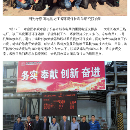
图为考察团与黑龙江省环境保护科学研究院合影
9月17日，考察团参观考察了长春市城市电网的重要电源支撑点——大唐长春第三热
电厂。该厂高度重视环保达标、节能降耗工作，环保设施投资60多亿。今年利用1、2号
机组检修契机，进行了锅炉低氮燃烧器和脱硝系统提效环保改造，同时加大节能降耗工作
力度，对锅炉等离子燃烧器、轴流式引风机换型及取消增压风机节能技术改造。目前，该
厂氮氧化物浓度达到100 毫克/标准立方米以下，脱硝效率达到90%以上。通过参观交
流，考察团员们表示在脱硫脱硝、余热回收等方面具有很大的培训意义。