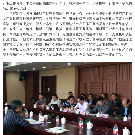
产业工作考察。本次考察团由来自生产企业、技术服务单位、科研机构、行业协会等机构
的14家单位组成。
考察期间，考察团走访了辽宁省清洁生产指导中心、吉林省环境保护科学研究院和黑
龙江省环境保护科学研究院，围绕清洁生产、节能环保产业等方面工作与机构负责人进行
座谈。通过彼此交流，双方对东北、广东两地清洁生产工作开展情况有了较为系统的认
识。东北三省以钢铁、机械、石油、煤炭、化学等重工业居多，面对重工业所带来的高消
耗、高污染等环境压力，当地环保部门一方面重点抓污染物达标排放，另一方面也积极推
行清洁生产。但总体以抓重点企业强制性清洁生产审核为主，自愿性清洁生产审核所占比
例非常少，近一两年环保部门每年公布应依法实施清洁生产的重点企业100多家。座谈
中，考察团员重点向机构负责人请教了东北三省在推动企业开展清洁生产、维持技术咨询
服务市场运作、宣传培训等方面的先进做法，表示对今后的工作思路有一定的启发。