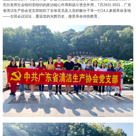
充分发挥社会组织党组织的政治核心作用和战斗堡垒作用，7月28日-30日，广东
省清洁生产协会党支部组织了全体党员及入党积极分子等一行14人参观革命圣地
——古田会议旧址，重温党的光辉历史，接受革命传统教育。