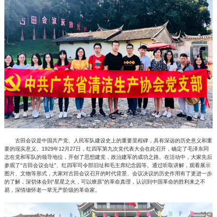
古田会议是中国共产党、人民军队建设史上的重要里程碑，具有深远的历史意义和重
要的现实意义。1929年12月27日，红四军第九次党代表大会在此召开，确定了毛泽东同
志在党和军队的领导地位，开创了思想建党，政治建军的成功之路。在活动中，大家先后
参观了“古田会议会址”、红四军司令部旧址和毛主席纪念园等。通过听取讲解，观看展示
图片、文物等形式，大家对古田会议召开的时代背景、会议决议的历史作用有了更进一步
的了解，深切体会到“星星之火，可以燎原”的革命真理，认识到中国革命的胜利来之不
易，深情缅怀老一辈无产阶级的革命家。