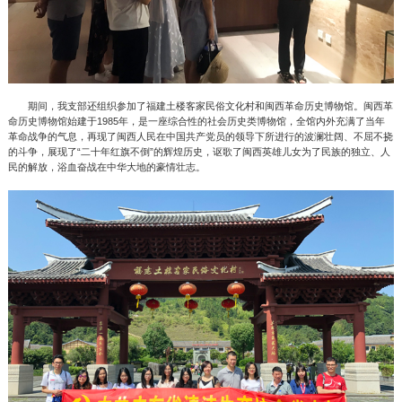
期间，我支部还组织参加了福建土楼客家民俗文化村和闽西革命历史博物馆。闽西革
命历史博物馆始建于1985年，是一座综合性的社会历史类博物馆，全馆内外充满了当年
革命战争的气息，再现了闽西人民在中国共产党员的领导下所进行的波澜壮阔、不屈不挠
的斗争，展现了“二十年红旗不倒”的辉煌历史，讴歌了闽西英雄儿女为了民族的独立、人
民的解放，浴血奋战在中华大地的豪情壮志。