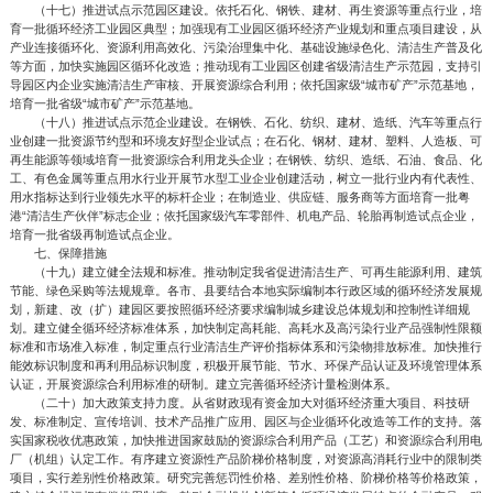
（十七）推进试点示范园区建设。依托石化、钢铁、建材、再生资源等重点行业，培
育一批循环经济工业园区典型；加强现有工业园区循环经济产业规划和重点项目建设，从
产业连接循环化、资源利用高效化、污染治理集中化、基础设施绿色化、清洁生产普及化
等方面，加快实施园区循环化改造；推动现有工业园区创建省级清洁生产示范园，支持引
导园区内企业实施清洁生产审核、开展资源综合利用；依托国家级“城市矿产”示范基地，
培育一批省级“城市矿产”示范基地。
（十八）推进试点示范企业建设。在钢铁、石化、纺织、建材、造纸、汽车等重点行
业创建一批资源节约型和环境友好型企业试点；在石化、钢材、建材、塑料、人造板、可
再生能源等领域培育一批资源综合利用龙头企业；在钢铁、纺织、造纸、石油、食品、化
工、有色金属等重点用水行业开展节水型工业企业创建活动，树立一批行业内有代表性、
用水指标达到行业领先水平的标杆企业；在制造业、供应链、服务商等方面培育一批粤
港“清洁生产伙伴”标志企业；依托国家级汽车零部件、机电产品、轮胎再制造试点企业，
培育一批省级再制造试点企业。
七、保障措施
（十九）建立健全法规和标准。推动制定我省促进清洁生产、可再生能源利用、建筑
节能、绿色采购等法规规章。各市、县要结合本地实际编制本行政区域的循环经济发展规
划，新建、改（扩）建园区要按照循环经济要求编制城乡建设总体规划和控制性详细规
划。建立健全循环经济标准体系，加快制定高耗能、高耗水及高污染行业产品强制性限额
标准和市场准入标准，制定重点行业清洁生产评价指标体系和污染物排放标准。加快推行
能效标识制度和再利用品标识制度，积极开展节能、节水、环保产品认证及环境管理体系
认证，开展资源综合利用标准的研制。建立完善循环经济计量检测体系。
（二十）加大政策支持力度。从省财政现有资金加大对循环经济重大项目、科技研
发、标准制定、宣传培训、技术产品推广应用、园区与企业循环化改造等工作的支持。落
实国家税收优惠政策，加快推进国家鼓励的资源综合利用产品（工艺）和资源综合利用电
厂（机组）认定工作。有序建立资源性产品阶梯价格制度，对资源高消耗行业中的限制类
项目，实行差别性价格政策。研究完善惩罚性价格、差别性价格、阶梯价格等价格政策，