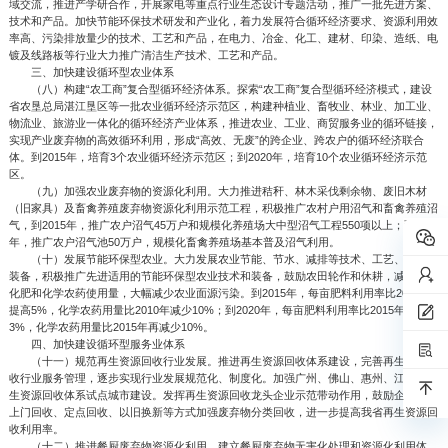
域交流，推进产学研合作，开展家电等重点行业生态设计专题活动，推广一批先进方案、
技术和产品。加快节能环保技术研发和产业化，着力发展符合循环经济要求、资源利用效
率高、污染排放量少的技术、工艺和产品，在电力、冶金、化工、建材、印染、造纸、电
镀及线路板等行业大力推广清洁生产技术、工艺和产品。
三、加快建设循环型农业体系
（八）构建“农工商”复合型循环经济体系。探索“农工商”复合型循环经济模式，建设
省农垦总局湛江垦区等一批农业循环经济示范区，构建种植业、畜牧业、林业、加工业、
物流业、旅游业一体化的循环经济产业体系，推进农业、工业、商贸服务业的循环链接，
实现产业废弃物的高效循环利用，形成“高效、无废”的跨企业、跨农户的循环经济联合
体。到2015年，培育3个农业循环经济示范区；到2020年，培育10个农业循环经济示范
区。
（九）加强农业废弃物的资源化利用。大力推进秸秆、林木采伐剩余物、废旧木材
（旧家具）及畜禽养殖废弃物资源化利用示范工程，积极推广农村户用沼气和畜禽养殖沼
气，到2015年，推广农户沼气45万户和规模化养殖场大中型沼气工程550项以上；到2020
年，推广农户沼气池50万户，规模化畜禽养殖场基本普及沼气利用。
（十）发展节能环保型农业。大力发展农业节能、节水、减排等技术、工艺、产品与
装备，积极推广先进适用的节能环保型农业技术和装备，鼓励农田轮作和休耕，减少农田
化肥和化学农药使用量，大幅减少农业面源污染。到2015年，每亩肥料利用率比2010年
提高5%，化学农药用量比2010年减少10%；到2020年，每亩肥料利用率比2015年提高
3%，化学农药用量比2015年再减少10%。
四、加快建设循环型服务业体系
（十一）规范再生资源回收行业发展。推进再生资源回收体系建设，完善再生资源回
收行业服务管理，逐步实现行业发展规范化、制度化。加强广州、佛山、惠州、江门等再
生资源回收体系试点城市建设。发挥再生资源回收龙头企业示范带动作用，鼓励企业通过
上门回收、定点回收、以旧换新等方式加强废弃物分类回收，进一步提高我省再生资源回
收利用率。
（十二）推进餐厨废弃物资源化利用。建立餐厨废弃物无害化处理和资源化利用体