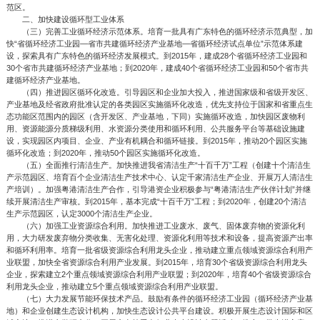
范区。
二、加快建设循环型工业体系
（三）完善工业循环经济示范体系。培育一批具有广东特色的循环经济示范典型，加
快“省循环经济工业园—省市共建循环经济产业基地—省循环经济试点单位”示范体系建
设，探索具有广东特色的循环经济发展模式。到2015年，建成28个省循环经济工业园和
30个省市共建循环经济产业基地；到2020年，建成40个省循环经济工业园和50个省市共
建循环经济产业基地。
（四）推进园区循环化改造。引导园区和企业加大投入，推进国家级和省级开发区、
产业基地及经省政府批准认定的各类园区实施循环化改造，优先支持位于国家和省重点生
态功能区范围内的园区（含开发区、产业基地，下同）实施循环改造，加快园区废物利
用、资源能源分质梯级利用、水资源分类使用和循环利用、公共服务平台等基础设施建
设，实现园区内项目、企业、产业有机耦合和循环链接。到2015年，推动20个园区实施
循环化改造；到2020年，推动50个园区实施循环化改造。
（五）全面推行清洁生产。加快推进我省清洁生产“十百千万”工程（创建十个清洁生
产示范园区、培育百个企业清洁生产技术中心、认定千家清洁生产企业、开展万人清洁生
产培训）。加强粤港清洁生产合作，引导港资企业积极参与“粤港清洁生产伙伴计划”并继
续开展清洁生产审核。到2015年，基本完成“十百千万”工程；到2020年，创建20个清洁
生产示范园区，认定3000个清洁生产企业。
（六）加强工业资源综合利用。加快推进工业废水、废气、固体废弃物的资源化利
用，大力研发废弃物分类收集、无害化处理、资源化利用等技术和设备，提高资源产出率
和循环利用率。培育一批省级资源综合利用龙头企业，推动建立重点领域资源综合利用产
业联盟，加快全省资源综合利用产业发展。到2015年，培育30个省级资源综合利用龙头
企业，探索建立2个重点领域资源综合利用产业联盟；到2020年，培育40个省级资源综合
利用龙头企业，推动建立5个重点领域资源综合利用产业联盟。
（七）大力发展节能环保技术产品。鼓励有条件的循环经济工业园（循环经济产业基
地）和企业创建生态设计机构，加快生态设计公共平台建设。积极开展生态设计国际和区