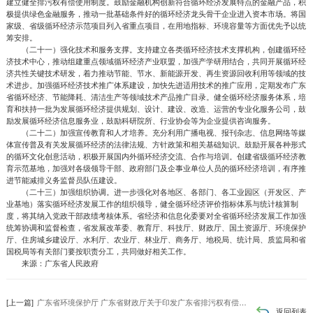
建立健全排污权有偿使用制度。鼓励金融机构创新符合循环经济发展特点的金融产品，积
极提供绿色金融服务，推动一批基础条件好的循环经济龙头骨干企业进入资本市场。将国
家级、省级循环经济示范项目列入省重点项目，在用地指标、环境容量等方面优先予以统
筹安排。
（二十一）强化技术和服务支撑。支持建立各类循环经济技术支撑机构，创建循环经
济技术中心，推动组建重点领域循环经济产业联盟，加强产学研用结合，共同开展循环经
济共性关键技术研发，着力推动节能、节水、新能源开发、再生资源回收利用等领域的技
术进步。加强循环经济技术推广体系建设，加快先进适用技术的推广应用，定期发布广东
省循环经济、节能降耗、清洁生产等领域技术产品推广目录。健全循环经济服务体系，培
育和扶持一批为发展循环经济提供规划、设计、建设、改造、运营的专业化服务公司，鼓
励发展循环经济信息服务业，鼓励科研院所、行业协会等为企业提供咨询服务。
（二十二）加强宣传教育和人才培养。充分利用广播电视、报刊杂志、信息网络等媒
体宣传普及有关发展循环经济的法律法规、方针政策和相关基础知识。鼓励开展各种形式
的循环文化创意活动，积极开展国内外循环经济交流、合作与培训。创建省级循环经济教
育示范基地，加强对各级领导干部、政府部门及企事业单位人员的循环经济培训，有序推
进节能减排义务监督员队伍建设。
（二十三）加强组织协调。进一步强化对各地区、各部门、各工业园区（开发区、产
业基地）落实循环经济发展工作的组织领导，健全循环经济评价指标体系与统计核算制
度，将其纳入党政干部政绩考核体系。省经济和信息化委要对全省循环经济发展工作加强
统筹协调和监督检查，省发展改革委、教育厅、科技厅、财政厅、国土资源厅、环境保护
厅、住房城乡建设厅、水利厅、农业厅、林业厅、商务厅、地税局、统计局、质监局和省
国税局等有关部门要按职责分工，共同做好相关工作。
来源：广东省人民政府
[上一篇]
广东省环境保护厅 广东省财政厅关于印发广东省排污权有偿使用和交易试点管理办法的通知
返回列表