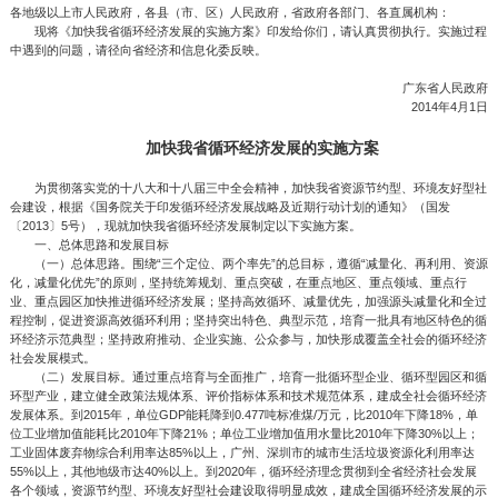
各地级以上市人民政府，各县（市、区）人民政府，省政府各部门、各直属机构：
现将《加快我省循环经济发展的实施方案》印发给你们，请认真贯彻执行。实施过程
中遇到的问题，请径向省经济和信息化委反映。
广东省人民政府
2014年4月1日
加快我省循环经济发展的实施方案
为贯彻落实党的十八大和十八届三中全会精神，加快我省资源节约型、环境友好型社
会建设，根据《国务院关于印发循环经济发展战略及近期行动计划的通知》（国发
〔2013〕5号），现就加快我省循环经济发展制定以下实施方案。
一、总体思路和发展目标
（一）总体思路。围绕“三个定位、两个率先”的总目标，遵循“减量化、再利用、资源
化，减量化优先”的原则，坚持统筹规划、重点突破，在重点地区、重点领域、重点行
业、重点园区加快推进循环经济发展；坚持高效循环、减量优先，加强源头减量化和全过
程控制，促进资源高效循环利用；坚持突出特色、典型示范，培育一批具有地区特色的循
环经济示范典型；坚持政府推动、企业实施、公众参与，加快形成覆盖全社会的循环经济
社会发展模式。
（二）发展目标。通过重点培育与全面推广，培育一批循环型企业、循环型园区和循
环型产业，建立健全政策法规体系、评价指标体系和技术规范体系，建成全社会循环经济
发展体系。到2015年，单位GDP能耗降到0.477吨标准煤/万元，比2010年下降18%，单
位工业增加值能耗比2010年下降21%；单位工业增加值用水量比2010年下降30%以上；
工业固体废弃物综合利用率达85%以上，广州、深圳市的城市生活垃圾资源化利用率达
55%以上，其他地级市达40%以上。到2020年，循环经济理念贯彻到全省经济社会发展
各个领域，资源节约型、环境友好型社会建设取得明显成效，建成全国循环经济发展的示