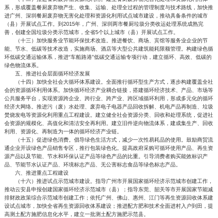
系，形成覆盖餐厨废弃物产生、收集、运输、处理全过程的管理制度与技术路线，加快推
进广州、深圳餐厨废弃物无害化处理和资源化利用试点城市建设，推动具备条件的城市
（县）开展试点工作。到2015年，广州、深圳两市餐厨垃圾分类收运处理系统成熟完
善，创建全国垃圾分类示范城市，全省5个以上城市（县）开展试点工作。
（十三）加快服务业节能环保技术改造。推进餐饮、商场、宾馆等服务业企业的节
能、节水、低碳等技术改造，实施商场、酒店等大型公共建筑能耗限额管理。构建绿色循
环低碳交通运输体系，推进“车船路港”低碳交通运输专项行动，建立循环、高效、低碳的
绿色物流体系。
五、推进社会层面循环经济发展
（十四）加快全社会大循环体系建设。全面推行循环型生产方式，逐步构建覆盖全社
会的资源循环利用体系。加快循环经济产业耦合链接，搭建循环经济技术、产品、市场等
公共服务平台，实现资源跨企业、跨行业、跨产业、跨区域循环利用，形成多元化的循环
经济大网络。推进污（废）水处理、废弃电子电器产品回收拆解、机电产品再制造、垃圾
焚烧发电等资源化利用重点工程建设。建立健全社会资源分类、回收和处理系统，促进社
会资源的规模化、高值化和清洁安全再利用。建立旧件逆向物流体系，建成集生产、回收
利用、资源化、再制造为一体的循环经济产业链。
（十五）促进绿色消费。倡导绿色生活方式，减少一次性易耗品的使用。鼓励商贸流
通企业开设绿色产品销售专区，推行包装绿色化。提高政府采购可循环使用产品、再生资
源产品以及节能、节水和环保认证产品等绿色产品的比重。引导消费者购买能效标识产
品、节能节水认证产品、环境标志产品、无公害标志食品等绿色标志产品。
六、推进重点工程建设
（十六）推进试点示范城市建设。指导广州市开展国家循环经济示范城市创建工作，
推动云安县申报创建国家循环经济示范城市（县）；指导东莞、韶关等市开展国家节能减
排财政政策综合示范城市创建工作；依托广州、佛山、惠州、江门等再生资源回收体系建
设试点城市，加快全省再生资源回收体系建设；推进配方肥和技术全面进村入户到田，提
高测土配方施肥信息化水平，建立一批测土配方施肥示范县。