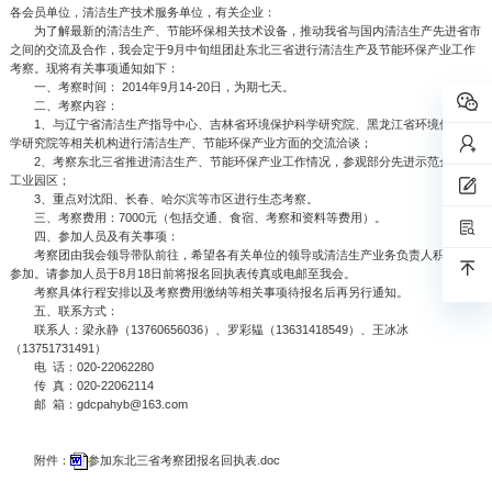
各会员单位，清洁生产技术服务单位，有关企业：
为了解最新的清洁生产、节能环保相关技术设备，推动我省与国内清洁生产先进省市
之间的交流及合作，我会定于9月中旬组团赴东北三省进行清洁生产及节能环保产业工作
考察。现将有关事项通知如下：
一、考察时间： 2014年9月14-20日，为期七天。
二、考察内容：
1、与辽宁省清洁生产指导中心、吉林省环境保护科学研究院、黑龙江省环境保护科
学研究院等相关机构进行清洁生产、节能环保产业方面的交流洽谈；
2、考察东北三省推进清洁生产、节能环保产业工作情况，参观部分先进示范企业及
工业园区；
3、重点对沈阳、长春、哈尔滨等市区进行生态考察。
三、考察费用：7000元（包括交通、食宿、考察和资料等费用）。
四、参加人员及有关事项：
考察团由我会领导带队前往，希望各有关单位的领导或清洁生产业务负责人积极报名
参加。请参加人员于8月18日前将报名回执表传真或电邮至我会。
考察具体行程安排以及考察费用缴纳等相关事项待报名后再另行通知。
五、联系方式：
联系人：梁永静（13760656036）、罗彩韫（13631418549）、王冰冰
（13751731491）
电 话：020-22062280
传 真：020-22062114
邮 箱：gdcpahyb@163.com
附件：
参加东北三省考察团报名回执表.doc