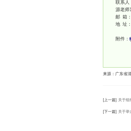
联系人
源老师1
邮 箱：g
地 址
附件：
来源：广东省
[上一篇]
关于组
[下一篇]
关于举