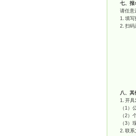
七、报
请任意
1. 填
2. 
八、其
1. 开
（1）
（2）
（3）
2. 联