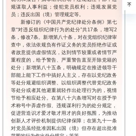
规谋取人事利益；侵犯党员权利；违规发展党
员；违反出国（境）管理规定等。
新修订的《中国共产党纪律处分条例》第七
章“对违反组织纪律行为的处分”共17条，增写2
条，修改7条。新增第八十条，对在党组织纪律审
查中，依法依规负有作证义务的党员拒绝作证或
者故意提供虚假情况，达到情节较重或者情节严
重程度的，给予警告、严重警告直至开除党籍的
处分；新增第八十五条，明确规定在推进领导干
部能上能下工作中搞好人主义，存在以党纪政务
等处分规避组织调整、以组织调整代替党纪政务
等处分或者其他避重就轻作出处理行为的，视情
节给予相应处分。在第八十六条增写对在授予学
术称号中弄虚作假、违规谋利行为的处分规定，
促进营造识才爱才敬才用才的良好氛围，为推动
创新人才评价机制提供纪律保障；在第九十一条
对党员虽经批准因私出国（境）但存在超出批准
范围的行为作出处分规定；等等。