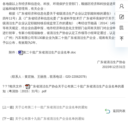
各地级以上市经济和信息化、科技、环境保护主管部门，顺德区经济和科技促进局、环境
运输和城市管理局，有关企业：
根据《广东省经济和信息化委关于省级清洁生产企业认定职能转移的通告》（二○一
四年11号）及《广东省经济和信息化委 广东省科学技术厅 广东省环境保护厅关于加强省
级清洁生产企业认定职能转移后续监管工作的通知》（粤经信节能函〔2014〕1452号）
等有关规定，经企业自愿申报，地市经济和信息化主管部门会同有关部门对企业申报材料
进行初审，专家小组现场验收，省清洁生产协会认定工作领导小组审定通过，认定北汽
（广州）汽车有限公司等130家企业为第二十批广东省清洁生产企业，现将有关企业名单
予以公布，有效期为2年。
附件：
第二十批广东省清洁生产企业名单.doc
广东省清洁生产协会
2015年12月31日
（联系人：黄宏驰、王丽燕，联系电话：020-22062078）
? ? ?相关文件：
广东省清洁生产协会关于公布第二十批广东省清洁生产企业名单的通
知（粤清协〔2015〕31号）.pdf
[上一篇]
关于公布第二十一批广东省清洁生产企业名单的通知
返回列表
[下一篇]
关于公布第十九批广东省清洁生产企业名单的通知