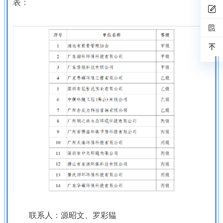
表：
联系人：源昭文、罗彩韫