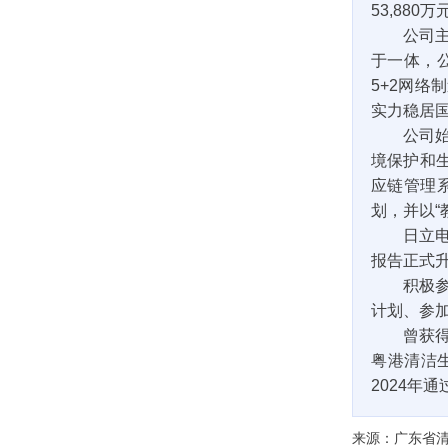
53,880
公司
于一体，
5+2网络
实力稳居
公司
境保护和
应链管理系
划，并以“
日立
报告正式升
积极
计划、参
曾获
粤港清洁
2024
来源：广东省