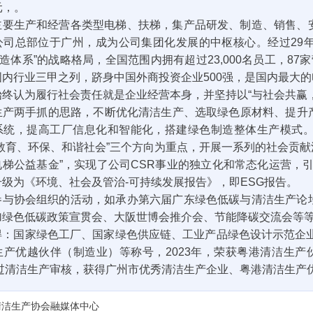
万元，。
主要生产和经营各类型电梯、扶梯，集产品研发、制造、销售、
公司总部位于广州，成为公司集团化发展的中枢核心。经过29年
制造体系”的战略格局，全国范围内拥有超过23,000名员工，87
国内行业三甲之列，跻身中国外商投资企业500强，是国内最大
始终认为履行社会责任就是企业经营本身，并坚持以“与社会共赢
生产两手抓的思路，不断优化清洁生产、选取绿色原材料、提升
统，提高工厂信息化和智能化，搭建绿色制造整体生产模式。自2
教育、环保、和谐社会”三个方向为重点，开展一系列的社会贡献活
电梯公益基金”，实现了公司CSR事业的独立化和常态化运营，引
级为《环境、社会及管治-可持续发展报告》，即ESG报告。
参与协会组织的活动，如承办第六届广东绿色低碳与清洁生产论
加绿色低碳政策宣贯会、大阪世博会推介会、节能降碳交流会等
得：国家绿色工厂、国家绿色供应链、工业产品绿色设计示范企业
生产优越伙伴（制造业）等称号，2023年，荣获粤港清洁生产
年通过清洁生产审核，获得广州市优秀清洁生产企业、粤港清洁生产
清洁生产协会融媒体中心