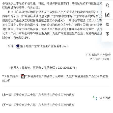
各地级以上市经济和信息化、科技、环境保护主管部门，顺德区经济和科技促进局、环境
运输和城市管理局，有关企业：
根据《广东省经济和信息化委关于省级清洁生产企业认定职能转移的通告》（二○一
四年11号）及《广东省经济和信息化委 广东省科学技术厅 广东省环境保护厅关于加强省
级清洁生产企业认定职能转移后续监管工作的通知》（粤经信节能函〔2014〕1452号）
等有关规定，经企业自愿申报，地市经济和信息化主管部门会同有关部门对企业申报材料
进行初审，专家小组现场验收，省清洁生产协会认定工作领导小组审定通过，认定科莱恩
化工（广州）有限公司等30家企业为第十九批广东省清洁生产企业，现将有关企业名单予
以公布，有效期为2年。
附件：
第十九批广东省清洁生产企业名单.doc
广东省清洁生产协会
2015年10月23日
（联系人：黄宏驰、王丽燕，联系电话：020-22062078）
? ? 相关附件：
广东省清洁生产协会关于公布第十九批广东省清洁生产企业名单的通
知.pdf
[上一篇]
关于公布第二十批广东省清洁生产企业名单的通知
返回列表
[下一篇]
关于公布第十八批广东省清洁生产企业名单的通知