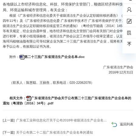
各地级以上市经济和信息化、科技、环境保护主管部门，顺德区经济和科技促进
局、环境运输和城市管理局，有关企业：
根据《广东省经济和信息化委关于省级清洁生产企业认定职能转移的通告》（二○一
四年11号）及《广东省经济和信息化委 广东省科学技术厅 广东省环境保护厅关于加强省
级清洁生产企业认定职能转移后续监管工作的通知》（粤经信节能函〔2014〕1452号）
等有关规定，经企业自愿申报，地市经济和信息化主管部门会同有关部门对企业申报材料
进行初审，专家小组现场验收，省清洁生产协会认定工作领导小组审定通过，认定广州市
海珥玛植物油脂有限公司等62家企业为第二十三批广东省清洁生产企业，现将有关企业名
单予以公布，有效期以证书为准。
附件：
第二十三批广东省清洁生产企业名单.doc
广东省清洁生产协会
2016年12月31日
（联系人：陈慧聪、王丽燕，联系电话：020-22062078）
相关文件：
广东省清洁生产协会关于公布第二十三批广东省清洁生产企业名单的
通知（粤清协〔2016〕34号）.pdf
[上一篇]
广东省工业和信息化厅关于公布2018年省级清洁生产企业名单的通知
返回列表
[下一篇]
关于公布第二十二批广东省清洁生产企业名单的通知